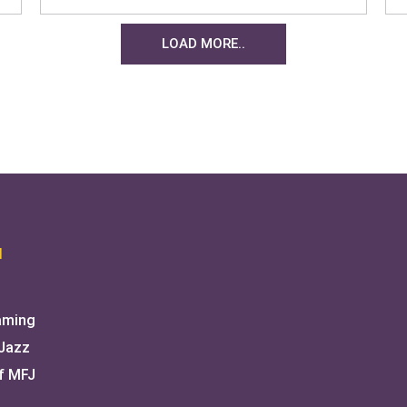
LI
LOAD MORE..
I
aming
 Jazz
f MFJ