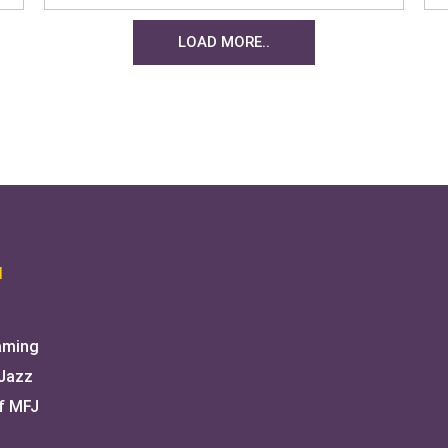
LOAD MORE..
I
aming
 Jazz
f MFJ