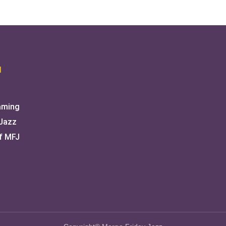
I
aming
 Jazz
f MFJ