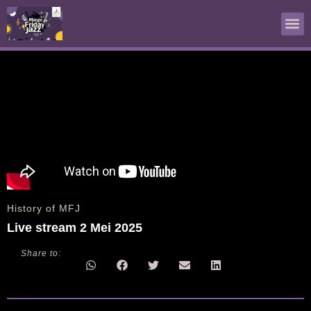
Live Streaming
World of Jazz
History of MFJ
History of MFJ
Live stream 2 Mei 2025
Share to: