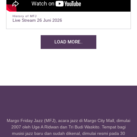
History of MFJ
Live Stream 26 Juni 2026
LOAD MORE..
Margo Friday Jazz (MFJ), acara jazz di Margo City Mall, dimulai
2007 oleh Uge A Ridwan dan Tri Budi Waskito. Tempat bagi
musisi jazz baru dan sudah dikenal, dimulai resmi pada 30