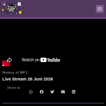
Live Streaming
World of Jazz
History of MFJ
History of MFJ
Live Stream 26 Juni 2026
Share to: