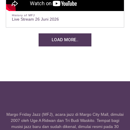
History of MFJ
Live Stream 26 Juni 2026
LOAD MORE..
Margo Friday Jazz (MFJ), acara jazz di Margo City Mall, dimulai
2007 oleh Uge A Ridwan dan Tri Budi Waskito. Tempat bagi
musisi jazz baru dan sudah dikenal, dimulai resmi pada 30