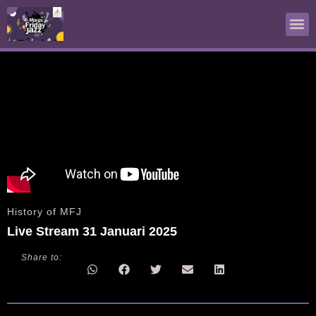
Live Streaming
World of Jazz
History of MFJ
History of MFJ
Live Stream 31 Januari 2025
Share to: