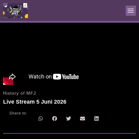
Live Streaming
World of Jazz
History of MFJ
History of MFJ
Live Stream 5 Juni 2026
Share to: