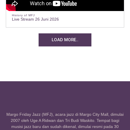
History of MFJ
Live Stream 26 Juni 2026
LOAD MORE..
Margo Friday Jazz (MFJ), acara jazz di Margo City Mall, dimulai
2007 oleh Uge A Ridwan dan Tri Budi Waskito. Tempat bagi
musisi jazz baru dan sudah dikenal, dimulai resmi pada 30